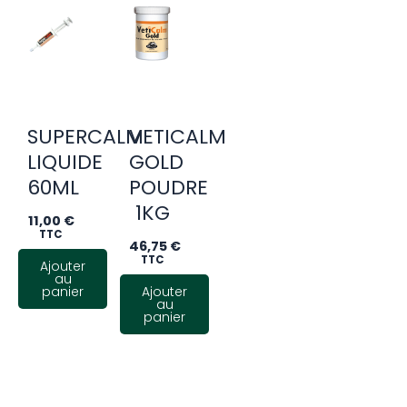
SUPERCALM
VETICALM
LIQUIDE
GOLD
60ML
POUDRE
1KG
11,00
€
TTC
46,75
€
TTC
Ajouter
au
panier
Ajouter
au
panier